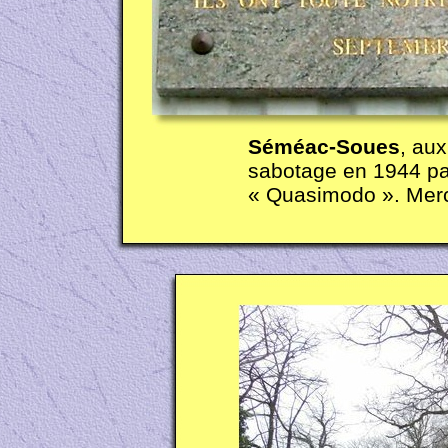
Séméac-
Soues
, aux
sabotage en 1944 pa
« Quasimodo ». Merc